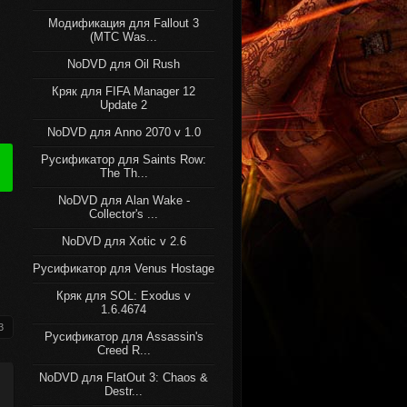
Модификация для Fallout 3
(MTC Was...
NoDVD для Oil Rush
Кряк для FIFA Manager 12
Update 2
NoDVD для Anno 2070 v 1.0
Русификатор для Saints Row:
The Th...
NoDVD для Alan Wake -
Collector's ...
NoDVD для Xotic v 2.6
Русификатор для Venus Hostage
Кряк для SOL: Exodus v
1.6.4674
3
Русификатор для Assassin's
Creed R...
NoDVD для FlatOut 3: Chaos &
Destr...