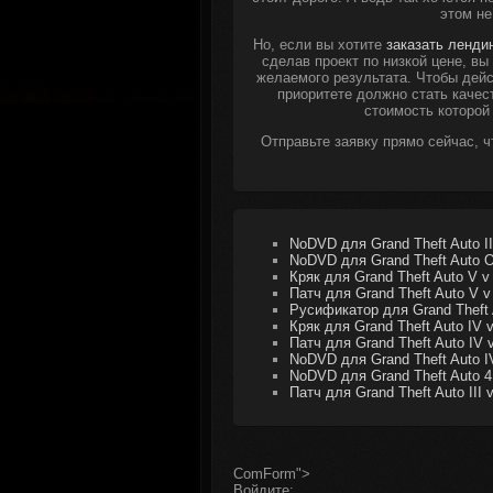
этом не
Но, если вы хотите
заказать ленди
сделав проект по низкой цене, в
желаемого результата. Чтобы дейс
приоритете должно стать качес
стоимость которой
Отправьте заявку прямо сейчас, 
NoDVD для Grand Theft Auto III
NoDVD для Grand Theft Auto On
Кряк для Grand Theft Auto V v
Патч для Grand Theft Auto V v
Русификатор для Grand Theft 
Кряк для Grand Theft Auto IV v
Патч для Grand Theft Auto IV v
NoDVD для Grand Theft Auto IV
NoDVD для Grand Theft Auto 4 
Патч для Grand Theft Auto III v
ComForm">
Войдите: