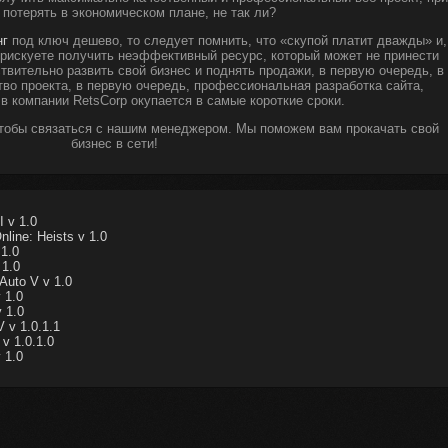
 потерять в экономическом плане, не так ли?
нг
под ключ дешево, то следует помнить, что «скупой платит дважды» и,
ы рискуете получить неэффективный ресурс, который может не принести
твительно развить свой бизнес и поднять продажи, в первую очередь, в
тво проекта, в первую очередь, профессиональная разработка сайта,
 в компании RetsCorp окупается в самые короткие сроки.
чтобы связаться с нашим менеджером. Мы поможем вам прокачать свой
бизнес в сети!
 v 1.0
line: Heists v 1.0
 1.0
 1.0
Auto V v 1.0
 1.0
 1.0
 v 1.0.1.1
v 1.0.1.0
 1.0