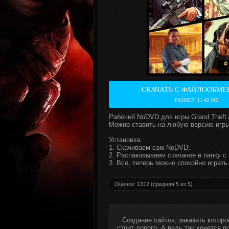
СКАЧАТЬ С ФАЙЛООБМЕ
РАЗМЕР: 11.49 MB
Рабочий NoDVD для игры Grand Theft 
Можно ставить на любую версию игры
Установка:
1. Скачиваем сам NoDVD;
2. Распаковываем скачаное в папку с 
3. Все, теперь можно спокойно играть
Оценок:
1312
(средняя
5
из
5
)
Создание сайтов, заказать которо
стоит дорого. А ведь так хочется 