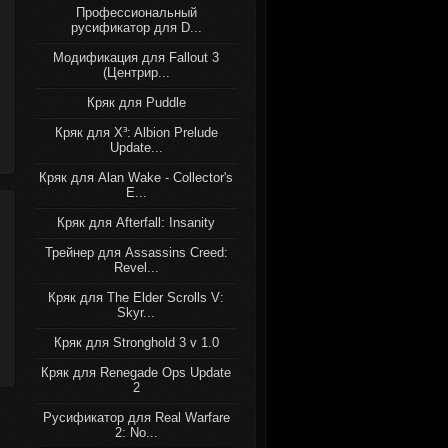
Профессиональный
русификатор для D...
Модификация для Fallout 3
(Центрир...
Кряк для Puddle
Кряк для X³: Albion Prelude
Update...
Кряк для Alan Wake - Collector's
E...
Кряк для Afterfall: Insanity
Трейнер для Assassins Creed:
Revel...
Кряк для The Elder Scrolls V:
Skyr...
Кряк для Stronghold 3 v 1.0
Кряк для Renegade Ops Update
2
Русификатор для Real Warfare
2: No...