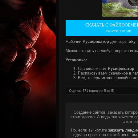
СКАЧАТЬ С ФАЙЛООБМЕ
РАЗМЕР: 6.87 MB
Рабочий
Русификатор
для игры
Sky 
Можно ставить на любую версию игры
Установка:
Скачиваем сам
Русификатор
;
Распаковываем скачанное в пап
Все, теперь можно спокойно игр
Оценок:
671
(средняя
5
из
5
)
Создание сайтов, заказать которо
стоит дорого. А ведь так хочется 
этом не
Но, если вы хотите
заказать ленди
сделав проект по низкой цене, в