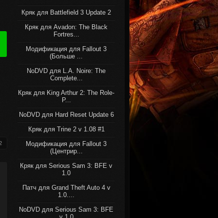
Кряк для Battlefield 3 Update 2
Кряк для Avadon: The Black
Fortres...
Модификация для Fallout 3
(Больше ...
NoDVD для L.A. Noire: The
Complete...
Кряк для King Arthur 2: The Role-
P...
NoDVD для Hard Reset Update 6
Кряк для Trine 2 v 1.08 #1
2
Модификация для Fallout 3
(Центрир...
Кряк для Serious Sam 3: BFE v
1.0
Патч для Grand Theft Auto 4 v
1.0....
NoDVD для Serious Sam 3: BFE
v 1.0