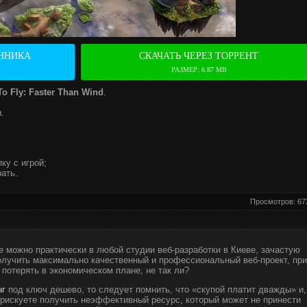
ННИКА
СКАЧАТЬ ЧЕРЕЗ ТОРРЕНТ
РАЗМЕР: 6.87 MB
To Fly: Faster Than Wind
.
.
ку с игрой;
ать.
Просмотров: 67
е можно практически в любой студии веб-разработки в Киеве, зачастую
получить максимально качественный и профессиональный веб-проект, при
 потерять в экономическом плане, не так ли?
нг
под ключ дешево, то следует помнить, что «скупой платит дважды» и,
ы рискуете получить неэффективный ресурс, который может не принести