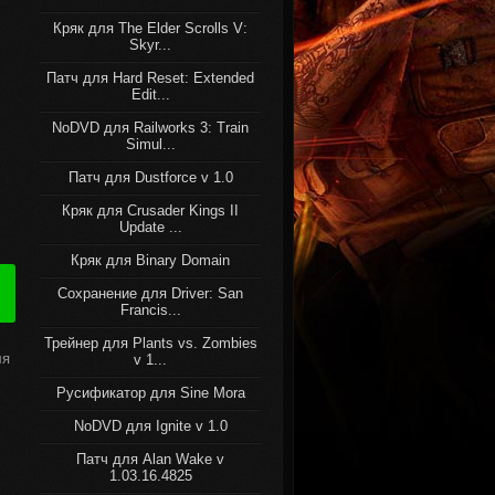
Кряк для The Elder Scrolls V:
Skyr...
Патч для Hard Reset: Extended
Edit...
NoDVD для Railworks 3: Train
Simul...
Патч для Dustforce v 1.0
Кряк для Crusader Kings II
Update ...
Кряк для Binary Domain
Сохранение для Driver: San
Francis...
Трейнер для Plants vs. Zombies
ля
v 1...
Русификатор для Sine Mora
NoDVD для Ignite v 1.0
Патч для Alan Wake v
1.03.16.4825