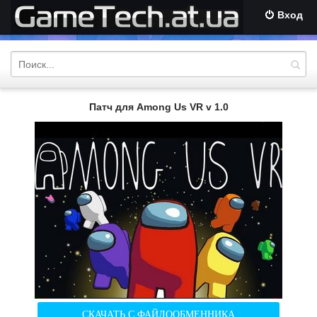
Вход
Патч для Among Us VR v 1.0
СКАЧАТЬ С ФАЙЛООБМЕННИКА