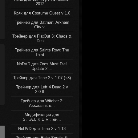
2012...
Кряк для Costume Quest v 1.0
Трейнер для Batman: Arkham
City v ...
Трейнер для FlatOut 3: Chaos &
Des...
Трейнер для Saints Row: The
Third ...
NoDVD для Orcs Must Die!
Update 2 ...
Трейнер для Trine 2 v 1.07 (+8)
Трейнер для Left 4 Dead 2 v
2.0.8....
Трейнер для Witcher 2:
Assassins o...
Модификация для
S.T.A.L.K.E.R.:Тен...
NoDVD для Trine 2 v 1.13
Трейнер для Elder Scrolls 5: