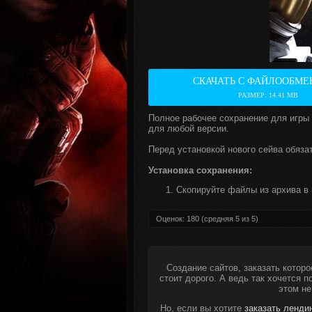
СКАЧАТЬ С ФАЙЛООБМЕ
РАЗМЕР: 14.41 MB
Полное рабочее сохранение для игры
для любой версии.
Перед установкой нового сейва обяза
Установка сохранения:
Скопируйте файлы из архива в 
Оценок:
180
(средняя
5
из
5
)
Создание сайтов, заказать которо
стоит дорого. А ведь так хочется 
этом не
Но, если вы хотите
заказать ленди