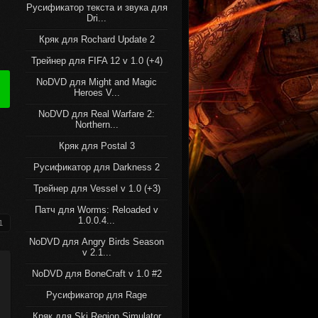
Русификатор текста и звука для
Dri...
Кряк для Rochard Update 2
Трейнер для FIFA 12 v 1.0 (+4)
NoDVD для Might and Magic
Heroes V...
NoDVD для Real Warfare 2:
Northern...
Кряк для Postal 3
Русификатор для Darkness 2
Трейнер для Vessel v 1.0 (+3)
Патч для Worms: Reloaded v
1.0.0.4...
1
NoDVD для Angry Birds Season
v 2.1...
NoDVD для BoneCraft v 1.0 #2
Русификатор для Rage
Кряк для Ski Region Simulator