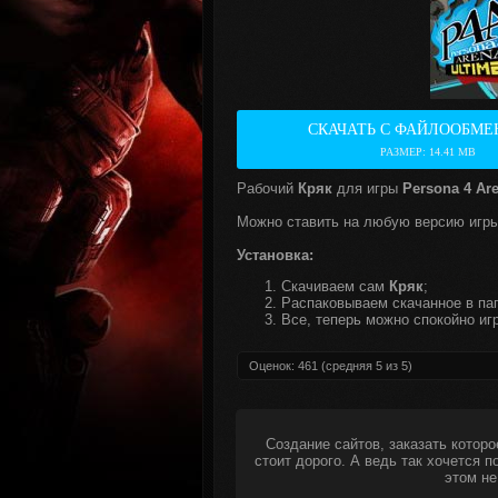
СКАЧАТЬ С ФАЙЛООБМЕ
РАЗМЕР: 14.41 MB
Рабочий
Кряк
для игры
Persona 4 Ar
Можно ставить на любую версию игры
Установка:
Скачиваем сам
Кряк
;
Распаковываем скачанное в пап
Все, теперь можно спокойно игр
Оценок:
461
(средняя
5
из
5
)
Создание сайтов, заказать которо
стоит дорого. А ведь так хочется 
этом не