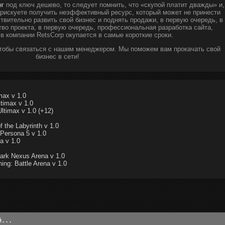
нг
под ключ дешево, то следует помнить, что «скупой платит дважды» и,
ы рискуете получить неэффективный ресурс, который может не принести
твительно развить свой бизнес и поднять продажи, в первую очередь, в
тво проекта, в первую очередь, профессиональная разработка сайта,
 в компании RetsCorp окупается в самые короткие сроки.
чтобы связаться с нашим менеджером. Мы поможем вам прокачать свой
бизнес в сети!
max v 1.0
timax v 1.0
ltimax v 1.0 (+12)
the Labyrinth v 1.0
Persona 5 v 1.0
a v 1.0
rk Nexus Arena v 1.0
ing: Battle Arena v 1.0