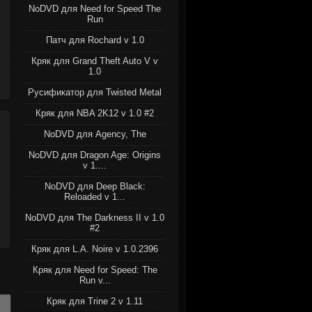
NoDVD для Need for Speed The
Run
Патч для Rochard v 1.0
Кряк для Grand Theft Auto V v
1.0
Русификатор для Twisted Metal
Кряк для NBA 2K12 v 1.0 #2
NoDVD для Agency, The
NoDVD для Dragon Age: Origins
v 1....
NoDVD для Deep Black:
Reloaded v 1...
NoDVD для The Darkness II v 1.0
#2
Кряк для L.A. Noire v 1.0.2396
Кряк для Need for Speed: The
Run v...
Кряк для Trine 2 v 1.11