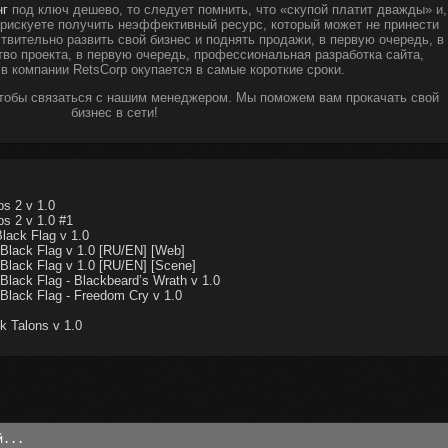
нг
под ключ дешево, то следует помнить, что «скупой платит дважды» и,
ы рискуете получить неэффективный ресурс, который может не принести
твительно развить свой бизнес и поднять продажи, в первую очередь, в
тво проекта, в первую очередь, профессиональная разработка сайта,
 в компании RetsCorp окупается в самые короткие сроки.
чтобы связаться с нашим менеджером. Мы поможем вам прокачать свой
бизнес в сети!
ps 2 v 1.0
ps 2 v 1.0 #1
lack Flag v 1.0
Black Flag v 1.0 [RU/EN] [Web]
Black Flag v 1.0 [RU/EN] [Scene]
Black Flag - Blackbeard’s Wrath v 1.0
Black Flag - Freedom Cry v 1.0
 Talons v 1.0