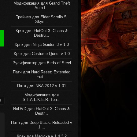
Модификация для Grand Theft
Auto I...
Трейнер для Elder Scrolls 5:
Skyri...
Кряк для FlatOut 3: Chaos &
Destru...
Кряк для Ninja Gaiden 3 v 1.0
Кряк для Costume Quest v 1.0
Русификатор для Birds of Steel
Патч для Hard Reset: Extended
Edit...
Патч для NBA 2K12 v 1.01
Модификация для
S.T.A.L.K.E.R.:Тен...
3
NoDVD для FlatOut 3: Chaos &
Destr...
Патч для Deep Black: Reloaded v
1....
Кряк для Magicka v 1.4.3.2