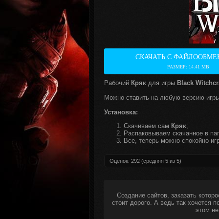
СКАЧАТЬ С ФАЙЛООБМЕ
РАЗМЕР: 14.41 MB
Рабочий
Кряк
для игры
Black Witchcr
Можно ставить на любую версию игры
Установка:
Скачиваем сам
Кряк
;
Распаковываем скачанное в пап
Все, теперь можно спокойно игр
Оценок:
292
(средняя
5
из
5
)
Создание сайтов, заказать которо
стоит дорого. А ведь так хочется 
этом не