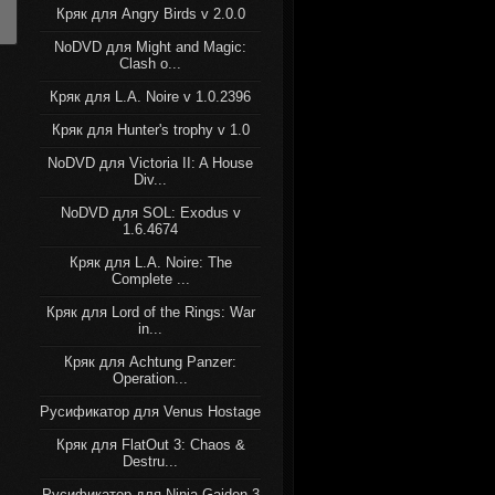
Кряк для Angry Birds v 2.0.0
NoDVD для Might and Magic:
Clash o...
Кряк для L.A. Noire v 1.0.2396
Кряк для Hunter's trophy v 1.0
NoDVD для Victoria II: A House
Div...
NoDVD для SOL: Exodus v
1.6.4674
Кряк для L.A. Noire: The
Complete ...
Кряк для Lord of the Rings: War
in...
Кряк для Achtung Panzer:
Operation...
Русификатор для Venus Hostage
Кряк для FlatOut 3: Chaos &
Destru...
Русификатор для Ninja Gaiden 3