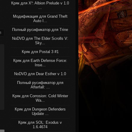
Кряк для X³: Albion Prelude v 1.0
...
Модификация для Grand Theft
Auto I...
Полный русификатор для Trine
8
NoDVD для The Elder Scrolls V:
Sky...
Кряк для Postal 3 #1
Кряк для Earth Defense Force:
Inse...
NoDVD для Dear Esther v 1.0
Полный русификатор для
Afterfall: ...
Кряк для Corrosion: Cold Winter
Wa...
Кряк для Dungeon Defenders
Update ...
Кряк для SOL: Exodus v
1.6.4674