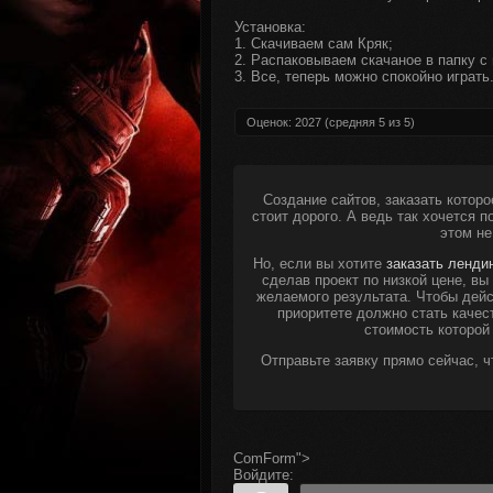
Установка:
1. Скачиваем сам Кряк;
2. Распаковываем скачаное в папку с 
3. Все, теперь можно спокойно играть
Оценок:
2027
(средняя
5
из
5
)
Создание сайтов, заказать которо
стоит дорого. А ведь так хочется 
этом не
Но, если вы хотите
заказать ленди
сделав проект по низкой цене, в
желаемого результата. Чтобы дейс
приоритете должно стать качес
стоимость которой
Отправьте заявку прямо сейчас, 
ComForm">
Войдите: