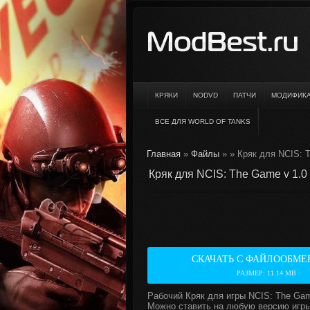
КРЯКИ
NODVD
ПАТЧИ
МОДИФИК
ВСЕ ДЛЯ WORLD OF TANKS
Главная
»
Файлы
»
» Кряк для NCIS: 
Кряк для NCIS: The Game v 1.0
СКАЧАТЬ С ФАЙЛООБМЕ
РАЗМЕР: 11.14 MB
Рабочий Кряк для игры NCIS: The Ga
Можно ставить на любую версию игры