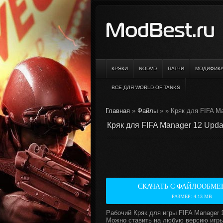
КРЯКИ
NODVD
ПАТЧИ
МОДИФИК
ВСЕ ДЛЯ WORLD OF TANKS
Главная
»
Файлы
»
» Кряк для FIFA Ma
Кряк для FIFA Manager 12 Updat
СКАЧАТЬ С ФАЙЛООБМЕ
РАЗМЕР: 4.13 MB
Рабочий Кряк для игры FIFA Manager 
Можно ставить на любую версию игры