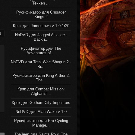
Tekken ...
Русификатор для Crusader
Kings 2
Кряк для Jamestown v 1.0.1r20
1
NoDVD для Jagged Alliance -
Back i...
Русификатор для The
Adventures of ...
NoDVD для Total War: Shogun 2 -
Ri...
Русификатор для King Arthur 2:
The...
Кряк для Combat Mission:
Afghanist...
Кряк для Gotham City Impostors
NoDVD для Alan Wake v 1.0
Русификатор для Pro Cycling
Manage...
Трейнер для Saints Row: The