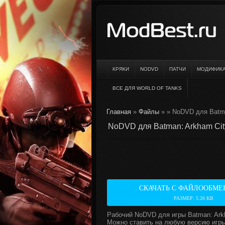
КРЯКИ
NODVD
ПАТЧИ
МОДИФИК
ВСЕ ДЛЯ WORLD OF TANKS
Главная
»
Файлы
»
» NoDVD для Batman
NoDVD для Batman: Arkham City
СКАЧАТЬ С ФАЙЛООБМЕ
РАЗМЕР: 5.26 KB
Рабочий NoDVD для игры Batman: Arkh
Можно ставить на любую версию игры