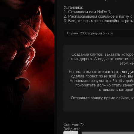
Установка:
1. Скачиваем сам NoDVD;
2. Распаковываем скачаное в папку с 
3. Все, теперь можно спокойно играть
Оценок:
2380
(средняя
5
из
5
)
Создание сайтов, заказать которо
стоит дорого. А ведь так хочется 
этом не
Но, если вы хотите
заказать ленди
сделав проект по низкой цене, в
желаемого результата. Чтобы дейс
приоритете должно стать качес
стоимость которой
Отправьте заявку прямо сейчас, 
ComForm">
Войдите: