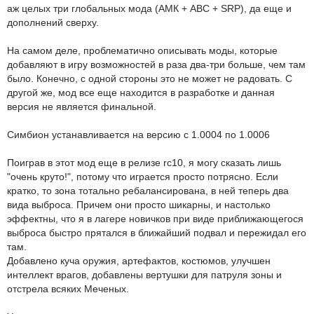
аж целых три глобальных мода (АМК + ABC + SRP), да еще и
дополнений сверху.
На самом деле, проблематично описывать моды, которые
добавляют в игру возможностей в раза два-три больше, чем там
было. Конечно, с одной стороны это не может не радовать. С
другой же, мод все еще находится в разработке и данная
версия не является финальной.
Симбион устанавливается на версию с 1.0004 по 1.0006
Поиграв в этот мод еще в релизе rc10, я могу сказать лишь
"очень круто!", потому что играется просто потрясно. Если
кратко, то зона тотально ребалансирована, в ней теперь два
вида выброса. Причем они просто шикарны, и настолько
эффектны, что я в лагере новичков при виде приближающегося
выброса быстро прятался в ближайший подвал и пережидал его
там.
Добавлено куча оружия, артефактов, костюмов, улучшен
интеллект врагов, добавлены вертушки для патруля зоны и
отстрела всяких Меченых.