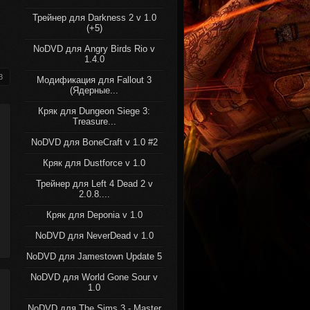
Трейнер для Darkness 2 v 1.0
(+5)
NoDVD для Angry Birds Rio v
1.4.0
3
Модификация для Fallout 3
(Ядерные...
Кряк для Dungeon Siege 3:
Treasure...
NoDVD для BoneCraft v 1.0 #2
Кряк для Dustforce v 1.0
Трейнер для Left 4 Dead 2 v
2.0.8....
Кряк для Deponia v 1.0
NoDVD для NeverDead v 1.0
NoDVD для Jamestown Update 5
NoDVD для World Gone Sour v
1.0
NoDVD для The Sims 3 - Master