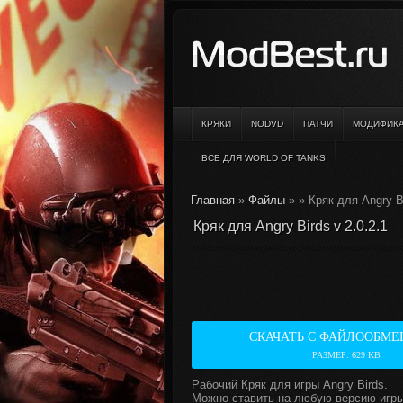
КРЯКИ
NODVD
ПАТЧИ
МОДИФИК
ВСЕ ДЛЯ WORLD OF TANKS
Главная
»
Файлы
»
» Кряк для Angry Bi
Кряк для Angry Birds v 2.0.2.1
СКАЧАТЬ С ФАЙЛООБМЕ
РАЗМЕР: 629 KB
Рабочий Кряк для игры Angry Birds.
Можно ставить на любую версию игры