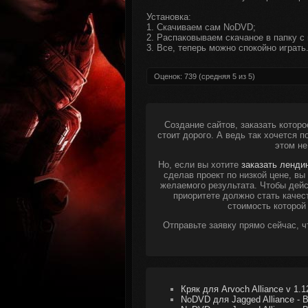
Установка:
1. Скачиваем сам NoDVD;
2. Распаковываем скачаное в папку с 
3. Все, теперь можно спокойно играть
Оценок:
739
(средняя
5
из
5
)
Создание сайтов, заказать которо
стоит дорого. А ведь так хочется 
этом не
Но, если вы хотите
заказать ленди
сделав проект по низкой цене, в
желаемого результата. Чтобы дейс
приоритете должно стать качес
стоимость которой
Отправьте заявку прямо сейчас, 
Кряк для Arvoch Alliance v 1.1
NoDVD для Jagged Alliance - Ba