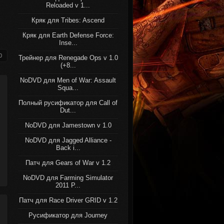
Reloaded v 1...
Кряк для Tribes: Ascend
Кряк для Earth Defense Force:
Inse...
0
Трейнер для Renegade Ops v 1.0
(+8...
NoDVD для Men of War: Assault
Squa...
Полный русификатор для Call of
Dut...
NoDVD для Jamestown v 1.0
NoDVD для Jagged Alliance -
Back i...
Патч для Gears of War v 1.2
NoDVD для Farming Simulator
2011 P...
Патч для Race Driver GRID v 1.2
Русификатор для Journey