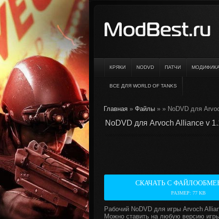
КРЯКИ
NODVD
ПАТЧИ
МОДИФИК
ВСЕ ДЛЯ WORLD OF TANKS
Главная
»
Файлы
»
» NoDVD для Arvoch
NoDVD для Arvoch Alliance v 1
СКАЧАТЬ С ФАЙЛООБМЕ
РАЗМЕР: 77 KB
Рабочий NoDVD для игры Arvoch Allia
Можно ставить на любую версию игры