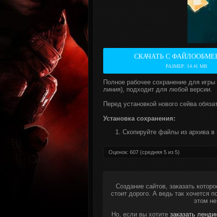
СКАЧАТЬ С ФАЙЛООБМЕ
РАЗМЕР: 14.41 MB
Полное рабочее сохранение для игры
линия), подходит для любой версии.
Перед установкой нового сейва обяза
Установка сохранения:
Скопируйте файлы из архива в 
Оценок:
607
(средняя
5
из
5
)
Создание сайтов, заказать которо
стоит дорого. А ведь так хочется 
этом не
Но, если вы хотите
заказать ленди