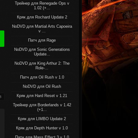
Трейнер для Renegade Ops v
1.02 (+...
Кряк для Rochard Update 2
NoDVD для Martial Arts Capoeira
v ...
Патч для Rage
NoDVD для Sonic Generations
Update...
NoDVD для King Arthur 2: The
Role-...
Патч для Oil Rush v 1.0
NoDVD для Oil Rush
Кряк для Hard Reset v 1.21
8
Трейнер для Borderlands v 1.42
(+1...
Кряк для LIMBO Update 2
Кряк для Depth Hunter v 1.0
Патч для Mass Effect 3 v 1.0