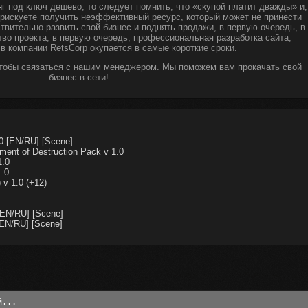
нг
под ключ дешево, то следует помнить, что «скупой платит дважды» и,
ы рискуете получить неэффективный ресурс, который может не принести
твительно развить свой бизнес и поднять продажи, в первую очередь, в
тво проекта, в первую очередь, профессиональная разработка сайта,
 в компании RetsCorp окупается в самые короткие сроки.
чтобы связаться с нашим менеджером. Мы поможем вам прокачать свой
бизнес в сети!
0 [EN/RU] [Scene]
ent of Destruction Pack v 1.0
1.0
1.0
 v 1.0 (+12)
[EN/RU] [Scene]
[EN/RU] [Scene]