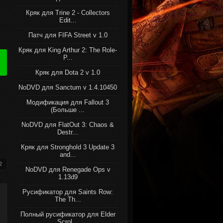
Кряк для Trine 2 - Collectors
Edit...
Патч для FIFA Street v 1.0
Кряк для King Arthur 2: The Role-
P...
Кряк для Dota 2 v 1.0
NoDVD для Sanctum v 1.4.10450
Модификация для Fallout 3
(Больше ...
NoDVD для FlatOut 3: Chaos &
Destr...
Кряк для Stronghold 3 Update 3
and...
2
NoDVD для Renegade Ops v
1.13d9
Русификатор для Saints Row:
The Th...
Полный русификатор для Elder
Scrol...