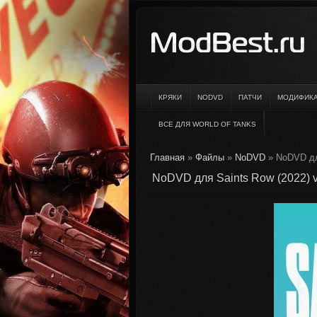
КРЯКИ
NODVD
ПАТЧИ
МОДИФИК
ВСЕ ДЛЯ WORLD OF TANKS
Главная
»
Файлы
»
NoDVD
» NoDVD для
NoDVD для Saints Row (2022) v