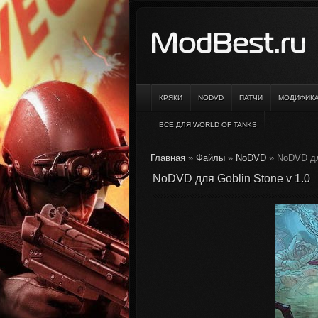
КРЯКИ
NODVD
ПАТЧИ
МОДИФИК
ВСЕ ДЛЯ WORLD OF TANKS
Главная
»
Файлы
»
NoDVD
» NoDVD для
NoDVD для Goblin Stone v 1.0