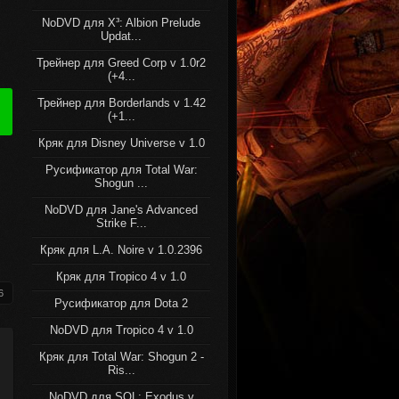
NoDVD для X³: Albion Prelude
Updat...
Трейнер для Greed Corp v 1.0r2
(+4...
Трейнер для Borderlands v 1.42
(+1...
Кряк для Disney Universe v 1.0
Русификатор для Total War:
Shogun ...
NoDVD для Jane's Advanced
Strike F...
Кряк для L.A. Noire v 1.0.2396
Кряк для Tropico 4 v 1.0
6
Русификатор для Dota 2
NoDVD для Tropico 4 v 1.0
Кряк для Total War: Shogun 2 -
Ris...
NoDVD для SOL: Exodus v