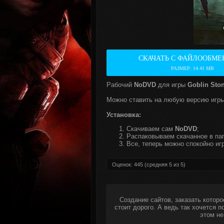
СКАЧАТЬ С ФАЙЛООБМЕ
РАЗМЕР: 14.41 MB
Рабочий
NoDVD
для игры
Goblin Sto
Можно ставить на любую версию игры
Установка:
Скачиваем сам
NoDVD
;
Распаковываем скачанное в пап
Все, теперь можно спокойно игр
Оценок:
445
(средняя
5
из
5
)
Создание сайтов, заказать которо
стоит дорого. А ведь так хочется 
этом не