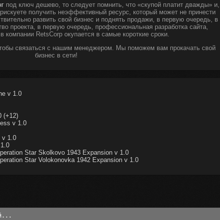
нг
под ключ дешево, то следует помнить, что «скупой платит дважды» и,
ы рискуете получить неэффективный ресурс, который может не принести
твительно развить свой бизнес и поднять продажи, в первую очередь, в
тво проекта, в первую очередь, профессиональная разработка сайта,
 в компании RetsCorp окупается в самые короткие сроки.
чтобы связаться с нашим менеджером. Мы поможем вам прокачать свой
бизнес в сети!
e v 1.0
 (+12)
ess v 1.0
 v 1.0
1.0
eration Star Skolkovo 1943 Expansion v 1.0
eration Star Volokonovka 1942 Expansion v 1.0