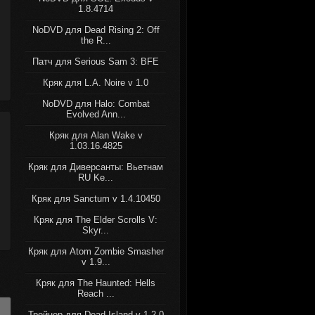
1.8.4714
NoDVD для Dead Rising 2: Off
the R...
Патч для Serious Sam 3: BFE
Кряк для L.A. Noire v 1.0
NoDVD для Halo: Combat
Evolved Ann...
Кряк для Alan Wake v
1.03.16.4825
Кряк для Диверсанты: Вьетнам
RU Ke...
Кряк для Sanctum v 1.4.10450
Кряк для The Elder Scrolls V:
Skyr...
Кряк для Atom Zombie Smasher
v 1.9...
Кряк для The Haunted: Hells
Reach ...
Трейнер для Dead Island v 1.2.0