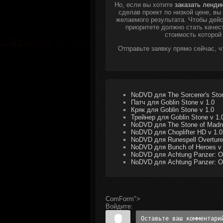
Но, если вы хотите
заказать ленди
сделав проект по низкой цене, в
желаемого результата. Чтобы дейс
приоритете должно стать качес
стоимость которой
Отправьте заявку прямо сейчас, 
NoDVD для The Sorcerer's Ston
Патч для Goblin Stone v 1.0
Кряк для Goblin Stone v 1.0
Трейнер для Goblin Stone v 1.0
NoDVD для The Stone of Madn
NoDVD для Choplifter HD v 1.0
NoDVD для Runespell Overture
NoDVD для Bunch of Heroes v 
NoDVD для Achtung Panzer: Op
NoDVD для Achtung Panzer: Op
ComForm">
Войдите: