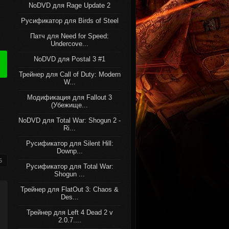
NoDVD для Rage Update 2
Русификатор для Birds of Steel
Патч для Need for Speed:
Undercove...
NoDVD для Postal 3 #1
Трейнер для Call of Duty: Modern
W...
Модификация для Fallout 3
(Убежище...
NoDVD для Total War: Shogun 2 -
Ri...
Русификатор для Silent Hill:
Downp...
5
Русификатор для Total War:
Shogun ...
Трейнер для FlatOut 3: Chaos &
Des...
Трейнер для Left 4 Dead 2 v
2.0.7....