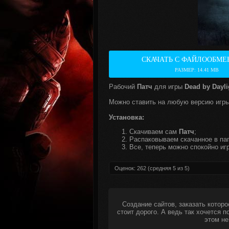
СКАЧАТЬ С ФАЙЛООБМЕ
РАЗМЕР: 14.41 MB
Рабочий
Патч
для игры
Dead by Dayli
Можно ставить на любую версию игры
Установка:
Скачиваем сам
Патч
;
Распаковываем скачанное в пап
Все, теперь можно спокойно игр
Оценок:
262
(средняя
5
из
5
)
Создание сайтов, заказать которо
стоит дорого. А ведь так хочется 
этом не