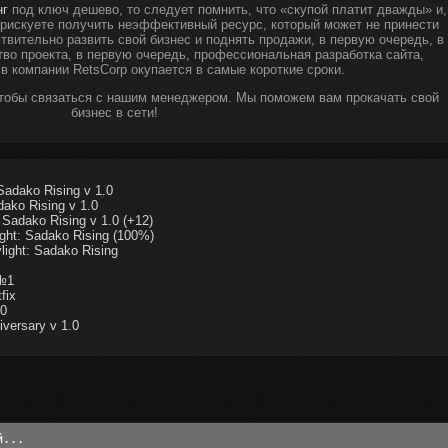
нг
под ключ дешево, то следует помнить, что «скупой платит дважды» и,
ы рискуете получить неэффективный ресурс, который может не принести
твительно развить свой бизнес и поднять продажи, в первую очередь, в
тво проекта, в первую очередь, профессиональная разработка сайта,
 в компании RetsCorp окупается в самые короткие сроки.
чтобы связаться с нашим менеджером. Мы поможем вам прокачать свой
бизнес в сети!
adako Rising v 1.0
ako Rising v 1.0
Sadako Rising v 1.0 (+12)
ght: Sadako Rising (100%)
ight: Sadako Rising
 №1
fix
.0
versary v 1.0