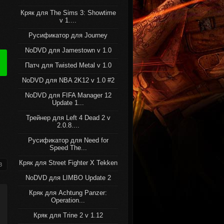
Кряк для The Sims 3: Showtime
v 1....
Русификатор для Journey
NoDVD для Jamestown v 1.0
Патч для Twisted Metal v 1.0
NoDVD для NBA 2K12 v 1.0 #2
NoDVD для FIFA Manager 12
Update 1...
Трейнер для Left 4 Dead 2 v
2.0.8....
Русификатор для Need for
Speed The...
Кряк для Street Fighter X Tekken
3
NoDVD для LIMBO Update 2
Кряк для Achtung Panzer:
Operation...
Кряк для Trine 2 v 1.12