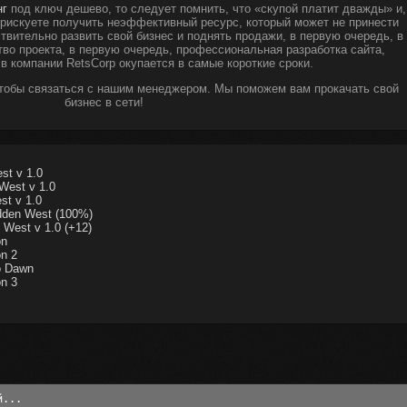
нг
под ключ дешево, то следует помнить, что «скупой платит дважды» и,
ы рискуете получить неэффективный ресурс, который может не принести
твительно развить свой бизнес и поднять продажи, в первую очередь, в
тво проекта, в первую очередь, профессиональная разработка сайта,
 в компании RetsCorp окупается в самые короткие сроки.
чтобы связаться с нашим менеджером. Мы поможем вам прокачать свой
бизнес в сети!
st v 1.0
West v 1.0
st v 1.0
dden West (100%)
 West v 1.0 (+12)
on
n 2
o Dawn
n 3