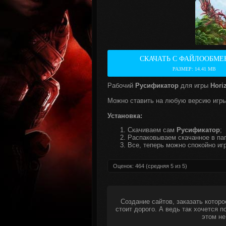
СКАЧАТЬ С ФАЙЛООБМЕ
РАЗМЕР: 14.41 MB
Рабочий
Русификатор
для игры
Hori
Можно ставить на любую версию игры
Установка:
Скачиваем сам
Русификатор
;
Распаковываем скачанное в пап
Все, теперь можно спокойно игр
Оценок:
464
(средняя
5
из
5
)
Создание сайтов, заказать которо
стоит дорого. А ведь так хочется 
этом не