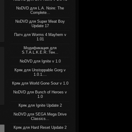
NoDVD для L.A. Noire: The
Complete...
NoDVD для Super Meat Boy
Update 17
Патч для Worms 4 Mayhem v
1.01
Модификация для
S.T.A.L.K.E.R.:Тен...
NoDVD для Ignite v 1.0
Кряк для Unstoppable Gorg v
1.0.1....
Кряк для World Gone Sour v 1.0
NoDVD для Bunch of Heroes v
1.0
Кряк для Ignite Update 2
NoDVD для SEGA Mega Drive
Classics...
Кряк для Hard Reset Update 2