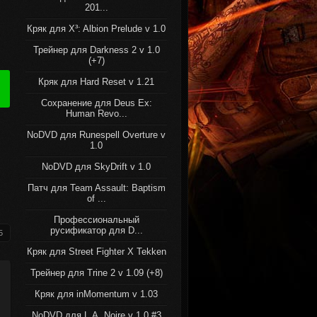
201...
Кряк для X³: Albion Prelude v 1.0
Трейнер для Darkness 2 v 1.0
(+7)
Кряк для Hard Reset v 1.21
Сохранение для Deus Ex:
Human Revo...
NoDVD для Runespell Overture v
1.0
NoDVD для SkyDrift v 1.0
Патч для Team Assault: Baptism
of ...
Профессиональный
русификатор для D...
5
Кряк для Street Fighter X Tekken
Трейнер для Trine 2 v 1.09 (+8)
Кряк для inMomentum v 1.03
NoDVD для L.A. Noire v 1.0 #3