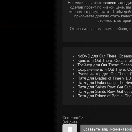
Но, если вы хотите
заказать ленди
сделав проект по низкой цене, в
желаемого результата. Чтобы дейс
приоритете должно стать качес
стоимость которой
Отправьте заявку прямо сейчас, 
NoDVD для Out There: Oceans 
Кряк для Out There: Oceans of
Трейнер для Out There: Oceans
Сохранение для Out There: Oc
Русификатор для Out There: 
Патч для Blades of Time v 1.0
Патч для Drakensang: The Rive
Патч для Saints Row: Gat Out o
Патч для Saints Row: Gat out o
Патч для Prince of Persia: Th
ComForm">
Войдите: