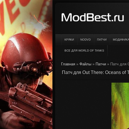
КРЯКИ
NODVD
ПАТЧИ
МОДИФИК
ВСЕ ДЛЯ WORLD OF TANKS
Главная
»
Файлы
»
Патчи
» Патч для O
Патч для Out There: Oceans of T