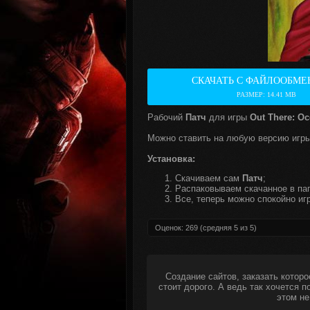
СКАЧАТЬ С ФАЙЛООБМЕ
РАЗМЕР: 14.41 MB
Рабочий
Патч
для игры
Out There: Oc
Можно ставить на любую версию игры
Установка:
Скачиваем сам
Патч
;
Распаковываем скачанное в пап
Все, теперь можно спокойно игр
Оценок:
269
(средняя
5
из
5
)
Создание сайтов, заказать которо
стоит дорого. А ведь так хочется 
этом не