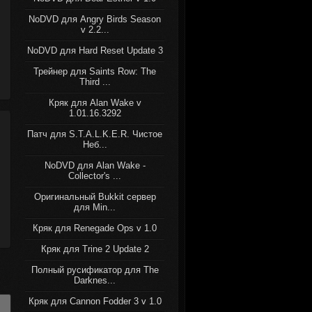
NoDVD для Angry Birds Season
v 2.2...
NoDVD для Hard Reset Update 3
Трейнер для Saints Row: The
Third ...
Кряк для Alan Wake v
1.01.16.3292
Патч для S.T.A.L.K.E.R. Чистое
Неб...
NoDVD для Alan Wake -
Collector's ...
Оригинальный Bukkit сервер
для Min...
Кряк для Renegade Ops v 1.0
Кряк для Trine 2 Update 2
Полный русификатор для The
Darknes...
Кряк для Cannon Fodder 3 v 1.0