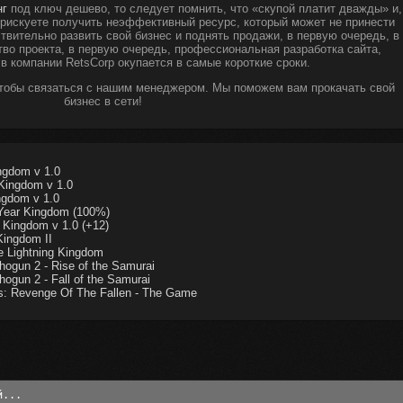
нг
под ключ дешево, то следует помнить, что «скупой платит дважды» и,
ы рискуете получить неэффективный ресурс, который может не принести
твительно развить свой бизнес и поднять продажи, в первую очередь, в
тво проекта, в первую очередь, профессиональная разработка сайта,
 в компании RetsCorp окупается в самые короткие сроки.
чтобы связаться с нашим менеджером. Мы поможем вам прокачать свой
бизнес в сети!
ngdom v 1.0
Kingdom v 1.0
ngdom v 1.0
Year Kingdom (100%)
Kingdom v 1.0 (+12)
Kingdom II
 Lightning Kingdom
ogun 2 - Rise of the Samurai
ogun 2 - Fall of the Samurai
: Revenge Of The Fallen - The Game