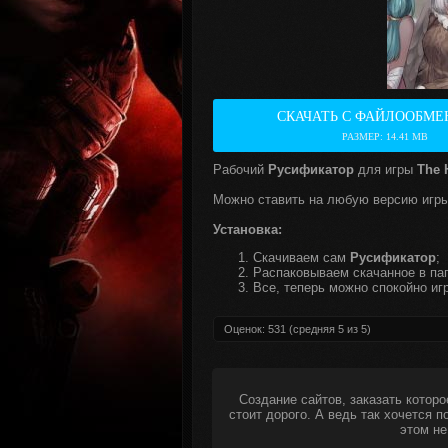
СКАЧАТЬ С ФАЙЛООБМЕ
РАЗМЕР: 14.41 MB
Рабочий
Русификатор
для игры
The 
Можно ставить на любую версию игры
Установка:
Скачиваем сам
Русификатор
;
Распаковываем скачанное в пап
Все, теперь можно спокойно игр
Оценок:
531
(средняя
5
из
5
)
Создание сайтов, заказать которо
стоит дорого. А ведь так хочется 
этом не