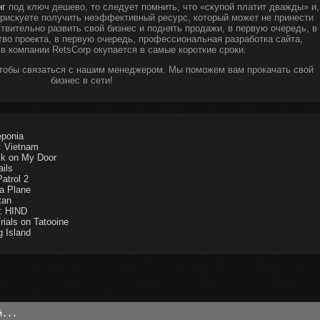
нг
под ключ дешево, то следует помнить, что «скупой платит дважды» и,
ы рискуете получить неэффективный ресурс, который может не принести
твительно развить свой бизнес и поднять продажи, в первую очередь, в
тво проекта, в первую очередь, профессиональная разработка сайта,
 в компании RetsCorp окупается в самые короткие сроки.
чтобы связаться с нашим менеджером. Мы поможем вам прокачать свой
бизнес в сети!
ponia
: Vietnam
k on My Door
ils
atrol 2
a Plane
tan
: HIND
ials on Tatooine
 Island