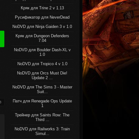
Кряк для Trine 2 v 1.13
Русификатор для NeverDead
NoDVD для Ninja Gaiden 3 v 1.0
Кряк для Dungeon Defenders
7.04
NoDVD для Boulder Dash-XL v
1.0
NoDVD для Tropico 4 v 1.0
NoDVD для Orcs Must Die!
Update 2 ...
NoDVD для The Sims 3 - Master
Suit...
Патч для Renegade Ops Update
3
1
Трейнер для Saints Row: The
Third ...
NoDVD для Railworks 3: Train
Simul...