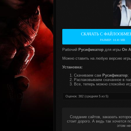
СКАЧАТЬ С ФАЙЛООБМЕ
РАЗМЕР: 14.41 MB
Рабочий
Русификатор
для игры
On A
Можно ставить на любую версию игры
Установка:
Скачиваем сам
Русификатор
;
Распаковываем скачанное в пап
Все, теперь можно спокойно игр
Оценок:
382
(средняя
5
из
5
)
Создание сайтов, заказать которо
стоит дорого. А ведь так хочется 
этом не