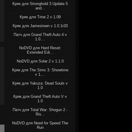
Кряк для Stronghold 3 Update 5
and...
Кряк для Trine 2 v 1.09
Кряк для Jamestown v 1.0.1r20
Патч для Grand Theft Auto 4 v
1.0....
NoDVD для Hard Reset:
Extended Edi...
NoDVD для Solar 2 v 1.1.0
Кряк для The Sims 3: Showtime
v 1....
Кряк для Yakuza: Dead Souls v
1.0
Кряк для Grand Theft Auto V v
1.0
Патч для Total War: Shogun 2 -
Ris...
NoDVD для Need for Speed The
Run