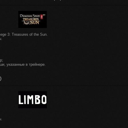
ge 3: Treasures of the Sun.
ы.
р;
ши, указанные в трейнере.
)
ы.