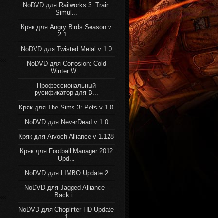
NoDVD для Railworks 3: Train
Simul...
Кряк для Angry Birds Season v
2.1....
NoDVD для Twisted Metal v 1.0
NoDVD для Corrosion: Cold
Winter W...
Профессиональный
русификатор для D...
Кряк для The Sims 3: Pets v 1.0
NoDVD для NeverDead v 1.0
Кряк для Arvoch Alliance v 1.128
Кряк для Football Manager 2012
Upd...
NoDVD для LIMBO Update 2
NoDVD для Jagged Alliance -
Back i...
NoDVD для Choplifter HD Update
1