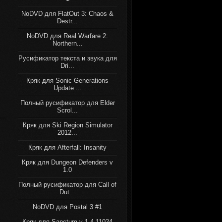
NoDVD для FlatOut 3: Chaos &
Destr...
NoDVD для Real Warfare 2:
Northern...
Русификатор текста и звука для
Dri...
Кряк для Sonic Generations
Update ...
Полный русификатор для Elder
Scrol...
Кряк для Ski Region Simulator
2012...
Кряк для Afterfall: Insanity
Кряк для Dungeon Defenders v
1.0
Полный русификатор для Call of
Dut...
NoDVD для Postal 3 #1
Кряк для Sanctum v 1.4.11024