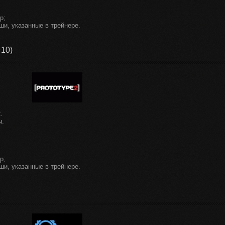
р;
ши, указанные в трейнере.
+10)
.
ы.
р;
ши, указанные в трейнере.