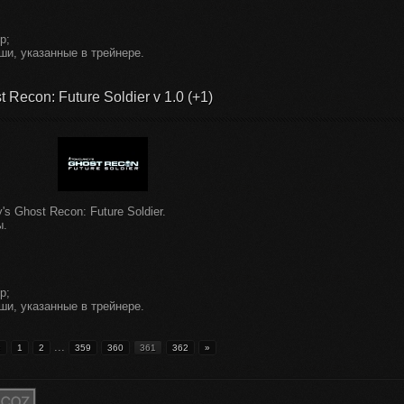
р;
ши, указанные в трейнере.
Recon: Future Soldier v 1.0 (+1)
s Ghost Recon: Future Soldier.
ы.
р;
ши, указанные в трейнере.
...
«
1
2
359
360
361
362
»