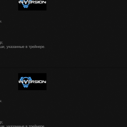
ы.
р;
ши, указанные в трейнере.
ы.
р;
ши, указанные в трейнере.