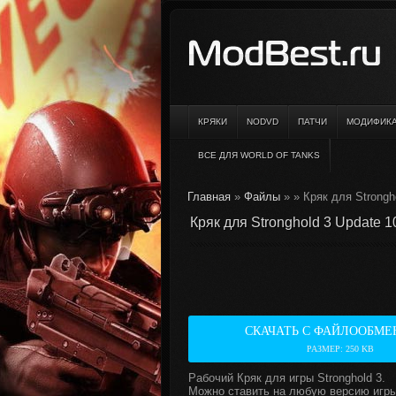
КРЯКИ
NODVD
ПАТЧИ
МОДИФИК
ВСЕ ДЛЯ WORLD OF TANKS
Главная
»
Файлы
»
» Кряк для Strongh
Кряк для Stronghold 3 Update 1
СКАЧАТЬ С ФАЙЛООБМЕ
РАЗМЕР: 250 KB
Рабочий Кряк для игры Stronghold 3.
Можно ставить на любую версию игры