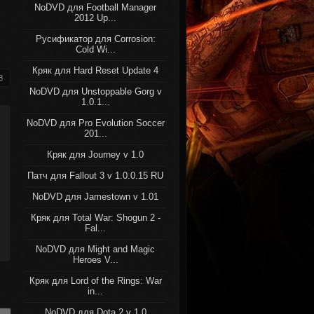
NoDVD для Football Manager
2012 Up...
Русификатор для Corrosion:
Cold Wi...
Кряк для Hard Reset Update 4
8
NoDVD для Unstoppable Gorg v
1.0.1...
NoDVD для Pro Evolution Soccer
201...
Кряк для Journey v 1.0
Патч для Fallout 3 v 1.0.0.15 RU
NoDVD для Jamestown v 1.01
Кряк для Total War: Shogun 2 -
Fal...
NoDVD для Might and Magic
Heroes V...
Кряк для Lord of the Rings: War
in...
NoDVD для Dota 2 v 1.0