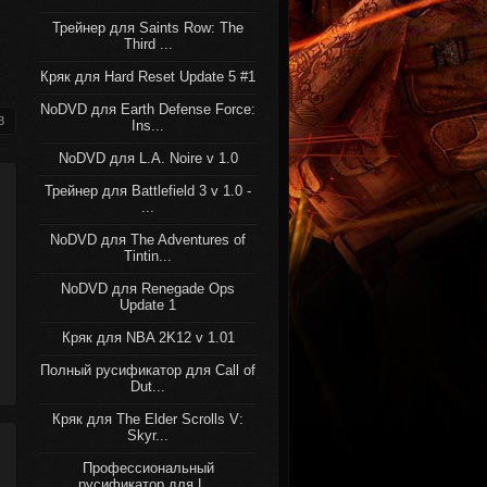
Трейнер для Saints Row: The
Third ...
Кряк для Hard Reset Update 5 #1
NoDVD для Earth Defense Force:
3
Ins...
NoDVD для L.A. Noire v 1.0
Трейнер для Battlefield 3 v 1.0 -
...
NoDVD для The Adventures of
Tintin...
NoDVD для Renegade Ops
Update 1
Кряк для NBA 2K12 v 1.01
Полный русификатор для Call of
Dut...
Кряк для The Elder Scrolls V:
Skyr...
Профессиональный
русификатор для L...