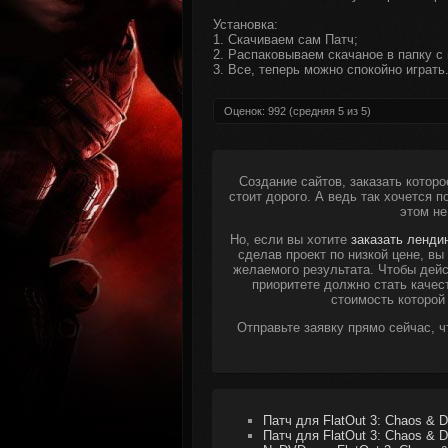
Установка:
1. Скачиваем сам Патч;
2. Распаковываем скачаное в папку с 
3. Все, теперь можно спокойно играть
Оценок:
992
(средняя
5
из
5
)
Создание сайтов, заказать которо
стоит дорого. А ведь так хочется 
этом не
Но, если вы хотите
заказать ленди
сделав проект по низкой цене, в
желаемого результата. Чтобы дейс
приоритете должно стать качес
стоимость которой
Отправьте заявку прямо сейчас, 
Патч для FlatOut 3: Chaos & D
Патч для FlatOut 3: Chaos & D