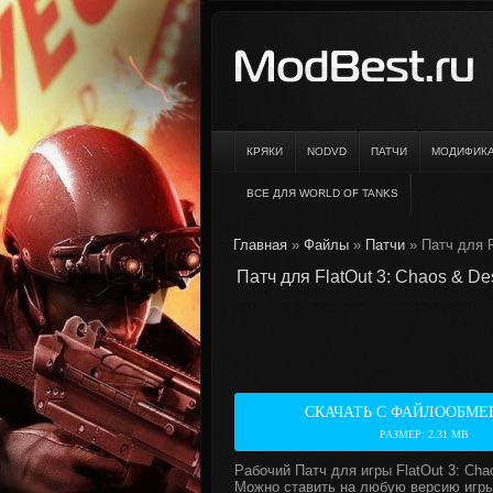
КРЯКИ
NODVD
ПАТЧИ
МОДИФИК
ВСЕ ДЛЯ WORLD OF TANKS
Главная
»
Файлы
»
Патчи
» Патч для F
Патч для FlatOut 3: Chaos & Des
СКАЧАТЬ С ФАЙЛООБМЕ
РАЗМЕР: 2.31 MB
Рабочий Патч для игры FlatOut 3: Chao
Можно ставить на любую версию игры