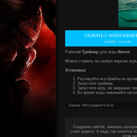
СКАЧАТЬ С ФАЙЛООБМЕ
РАЗМЕР: 14.41 MB
Рабочий
Трейнер
для игры
Above
.
Можно ставить на любую версию игры
Установка:
Распакуйте все файлы из архив
Запустите трейнер;
Запустите игру, не закрывая тр
Во время игры нажимайте на кл
Оценок:
160
(средняя
5
из
5
)
Создание сайтов, заказать которо
стоит дорого. А ведь так хочется 
этом не