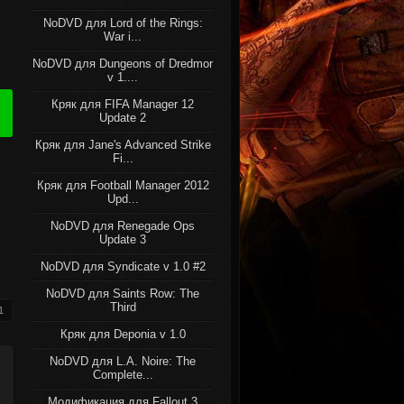
NoDVD для Lord of the Rings:
War i...
NoDVD для Dungeons of Dredmor
v 1....
Кряк для FIFA Manager 12
Update 2
Кряк для Jane's Advanced Strike
Fi...
Кряк для Football Manager 2012
Upd...
NoDVD для Renegade Ops
Update 3
NoDVD для Syndicate v 1.0 #2
NoDVD для Saints Row: The
Third
1
Кряк для Deponia v 1.0
NoDVD для L.A. Noire: The
Complete...
Модификация для Fallout 3