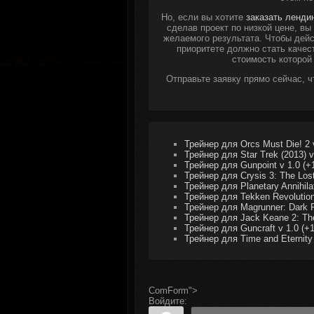
Но, если вы хотите
заказать ленди
сделав проект по низкой цене, в
желаемого результата. Чтобы дейс
приоритете должно стать качес
стоимость которой
Отправьте заявку прямо сейчас, 
Трейнер для Orcs Must Die! 2 v
Трейнер для Star Trek (2013) v
Трейнер для Gunpoint v 1.0 (+
Трейнер для Crysis 3: The Lost
Трейнер для Planetary Annihilat
Трейнер для Tekken Revolution
Трейнер для Magrunner: Dark P
Трейнер для Jack Keane 2: The 
Трейнер для Guncraft v 1.0 (+1
Трейнер для Time and Eternity 
ComForm">
Войдите: