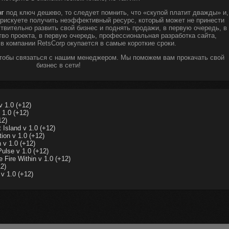
нг
под ключ дешево, то следует помнить, что «скупой платит дважды» и,
ы рискуете получить неэффективный ресурс, который может не принести
твительно развить свой бизнес и поднять продажи, в первую очередь, в
тво проекта, в первую очередь, профессиональная разработка сайта,
 в компании RetsCorp окупается в самые короткие сроки.
чтобы связаться с нашим менеджером. Мы поможем вам прокачать свой
бизнес в сети!
 1.0 (+12)
 1.0 (+12)
12)
 Island v 1.0 (+12)
ion v 1.0 (+12)
 v 1.0 (+12)
ulse v 1.0 (+12)
Fire Within v 1.0 (+12)
2)
v 1.0 (+12)