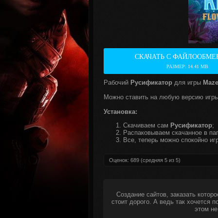
СКАЧАТЬ С ФАЙЛООБМЕ
РАЗМЕР: 14.41 MB
Рабочий
Русификатор
для игры
Maze 
Можно ставить на любую версию игры
Установка:
Скачиваем сам
Русификатор
;
Распаковываем скачанное в пап
Все, теперь можно спокойно игр
Оценок:
689
(средняя
5
из
5
)
Создание сайтов, заказать которо
стоит дорого. А ведь так хочется 
этом не