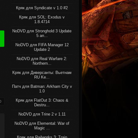
Кряк для Syndicate v 1.0 #2
Кряк для SOL: Exodus v
1.8.4714
NoDVD для Stronghold 3 Update
5 an...
NoDVD для FIFA Manager 12
Update 2
NoDVD для Real Warfare 2:
Northern...
Кряк для Диверсанты: Вьетнам
RU Ke...
Патч для Batman: Arkham City v
1.0
Кряк для FlatOut 3: Chaos &
0
Destru...
NoDVD для Trine 2 v 1.11
NoDVD для Elemental: War of
Magic ...
Кряк для Railworks 3: Train