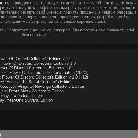
нг
под ключ дешево, то следует помнить, что «скупой платит дважды» и,
ы рискуете получить неэффективный ресурс, который может не принести
твительно развить свой бизнес и поднять продажи, в первую очередь, в
тво проекта, в первую очередь, профессиональная разработка сайта,
 в компании RetsCorp окупается в самые короткие сроки.
чтобы связаться с нашим менеджером. Мы поможем вам прокачать свой
бизнес в сети!
wer Of Discord Collector's Edition v 1.0
lower Of Discord Collector's Edition v 1.0
wer Of Discord Collector's Edition v 1.0
es: Flower Of Discord Collector's Edition (100%)
Flower Of Discord Collector's Edition v 1.0 (+12)
 Heart of the Beast Collector's Edition
tective: Wings Of Revenge Collector's Edition
aw: Death Mask Collector's Edition
logy: Extended Edition
y: Year-One Survival Edition