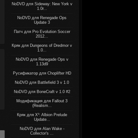
NoDVD для Sideway: New York v
1.0r...
NoDVD для Renegade Ops
Update 3
Патч для Pro Evolution Soccer
2012...
Кряк для Dungeons of Dredmor v
1.0...
NoDVD для Renegade Ops v
1.13d9
Русификатор для Choplifter HD
NoDVD для Battlefield 3 v 1.0
NoDVD для BoneCraft v 1.0 #2
Модификация для Fallout 3
(Realism...
Кряк для X³: Albion Prelude
Update...
NoDVD для Alan Wake -
Collector's ...