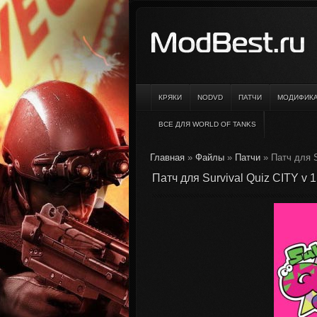
КРЯКИ
NODVD
ПАТЧИ
МОДИФИК
ВСЕ ДЛЯ WORLD OF TANKS
Главная
»
Файлы
»
Патчи
» Патч для S
Патч для Survival Quiz CITY v 1