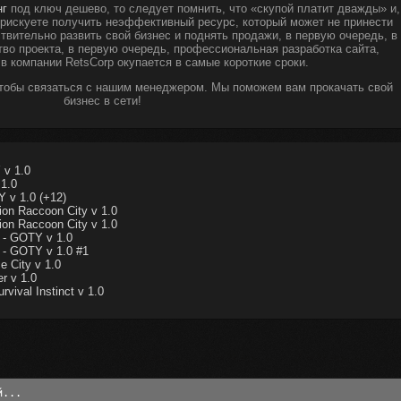
нг
под ключ дешево, то следует помнить, что «скупой платит дважды» и,
ы рискуете получить неэффективный ресурс, который может не принести
твительно развить свой бизнес и поднять продажи, в первую очередь, в
тво проекта, в первую очередь, профессиональная разработка сайта,
 в компании RetsCorp окупается в самые короткие сроки.
чтобы связаться с нашим менеджером. Мы поможем вам прокачать свой
бизнес в сети!
 v 1.0
 1.0
 v 1.0 (+12)
ion Raccoon City v 1.0
ion Raccoon City v 1.0
 - GOTY v 1.0
 - GOTY v 1.0 #1
e City v 1.0
r v 1.0
vival Instinct v 1.0