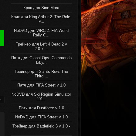
Кряк для Sine Mora
Кряк для King Arthur 2: The Role-
P...
NoDVD для WRC 2: FIA World
Rally C...
Трейнер для Left 4 Dead 2 v
2.0.7....
Патч для Global Ops: Commando
Liby...
Трейнер для Saints Row: The
Third ...
Патч для FIFA Street v 1.0
NoDVD для Ski Region Simulator
201...
8
Патч для Dustforce v 1.0
NoDVD для FIFA Street v 1.0
Трейнер для Battlefield 3 v 1.0 -
...