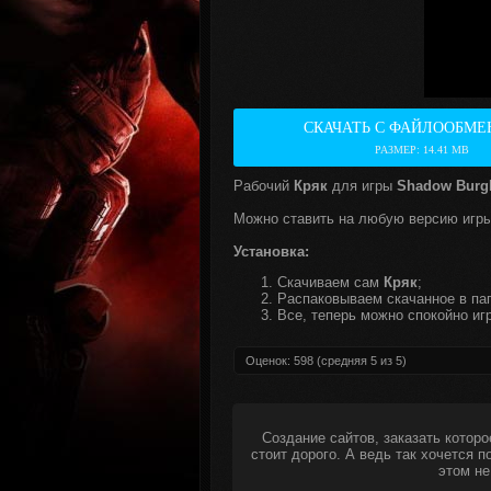
СКАЧАТЬ С ФАЙЛООБМЕ
РАЗМЕР: 14.41 MB
Рабочий
Кряк
для игры
Shadow Burgl
Можно ставить на любую версию игры
Установка:
Скачиваем сам
Кряк
;
Распаковываем скачанное в пап
Все, теперь можно спокойно игр
Оценок:
598
(средняя
5
из
5
)
Создание сайтов, заказать которо
стоит дорого. А ведь так хочется 
этом не