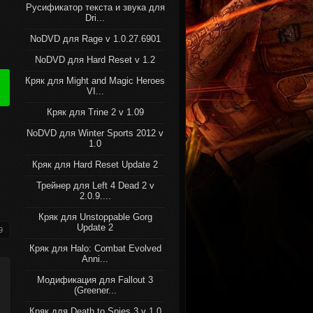
Русификатор текста и звука для
Dri...
NoDVD для Rage v 1.0.27.6901
NoDVD для Hard Reset v 1.2
Кряк для Might and Magic Heroes
VI...
Кряк для Trine 2 v 1.09
NoDVD для Winter Sports 2012 v
1.0
Кряк для Hard Reset Update 2
Трейнер для Left 4 Dead 2 v
2.0.9....
Кряк для Unstoppable Gorg
Update 2
9
Кряк для Halo: Combat Evolved
Anni...
Модификация для Fallout 3
(Greener...
Кряк для Death to Spies 3 v 1.0