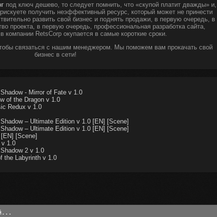
нг
под ключ дешево, то следует помнить, что «скупой платит дважды» и,
ы рискуете получить неэффективный ресурс, который может не принести
твительно развить свой бизнес и поднять продажи, в первую очередь, в
тво проекта, в первую очередь, профессиональная разработка сайта,
 в компании RetsCorp окупается в самые короткие сроки.
чтобы связаться с нашим менеджером. Мы поможем вам прокачать свой
бизнес в сети!
Shadow - Mirror of Fate v 1.0
w of the Dragon v 1.0
ic Redux v 1.0
 Shadow – Ultimate Edition v 1.0 [EN] [Scene]
 Shadow – Ultimate Edition v 1.0 [EN] [Scene]
 [EN] [Scene]
 v 1.0
 Shadow 2 v 1.0
the Labyrinth v 1.0