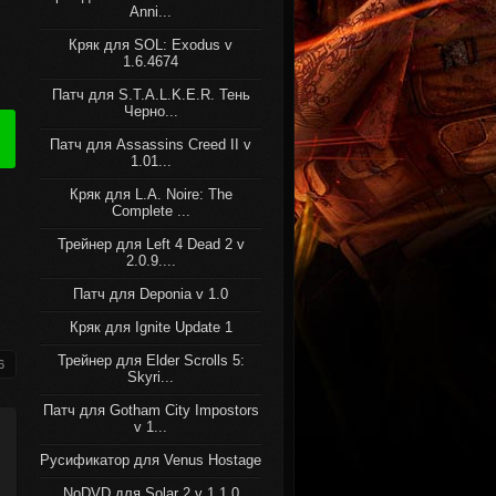
Anni...
Кряк для SOL: Exodus v
1.6.4674
Патч для S.T.A.L.K.E.R. Тень
Черно...
Патч для Assassins Creed II v
1.01...
Кряк для L.A. Noire: The
Complete ...
Трейнер для Left 4 Dead 2 v
2.0.9....
Патч для Deponia v 1.0
Кряк для Ignite Update 1
Трейнер для Elder Scrolls 5:
6
Skyri...
Патч для Gotham City Impostors
v 1...
Русификатор для Venus Hostage
NoDVD для Solar 2 v 1.1.0