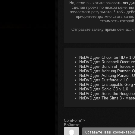
Но, если вы хотите
заказать ленди
сделав проект по низкой цене, в
желаемого результата. Чтобы дейс
приоритете должно стать качес
стоимость которой
Отправьте заявку прямо сейчас, 
NoDVD для Choplifter HD v 1.0
NoDVD для Runespell Overture
NoDVD для Bunch of Heroes v 
NoDVD для Achtung Panzer: Op
NoDVD для Achtung Panzer: Op
NoDVD для Dustforce v 1.0
NoDVD для Unstoppable Gorg v
NoDVD для Sonic CD v 1.0
NoDVD для Sonic the Hedgehog
NoDVD для The Sims 3 - Master
ComForm">
Войдите: