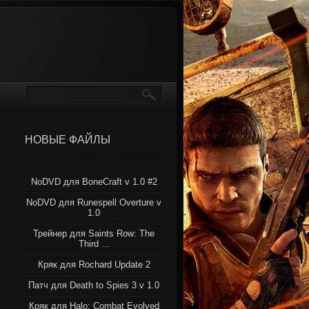
НОВЫЕ ФАЙЛЫ
NoDVD для BoneCraft v 1.0 #2
NoDVD для Runespell Overture v
1.0
Трейнер для Saints Row: The
Third ...
Кряк для Rochard Update 2
Патч для Death to Spies 3 v 1.0
Кряк для Halo: Combat Evolved