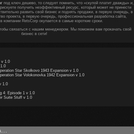
нг
под ключ дешево, то следует помнить, что «скупой платит дважды» и,
ы рискуете получить неэффективный ресурс, который может не принести
твительно развить свой бизнес и поднять продажи, в первую очередь, в
тво проекта, в первую очередь, профессиональная разработка сайта,
 в компании RetsCorp окупается в самые короткие сроки.
чтобы связаться с нашим менеджером. Мы поможем вам прокачать свой
бизнес в сети!
 v 1.0
1.0
eration Star Skolkovo 1943 Expansion v 1.0
eration Star Volokonovka 1942 Expansion v 1.0
 1.0
 4: Episode 1 v 1.0
 Suite Stuff v 1.0