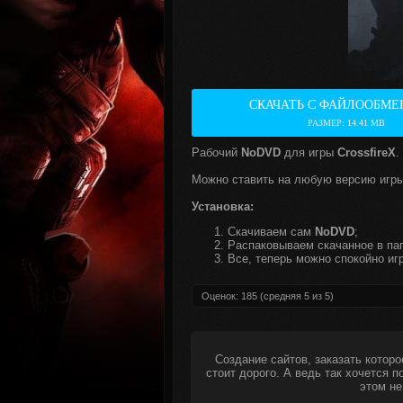
СКАЧАТЬ С ФАЙЛООБМЕ
РАЗМЕР: 14.41 MB
Рабочий
NoDVD
для игры
CrossfireX
.
Можно ставить на любую версию игры
Установка:
Скачиваем сам
NoDVD
;
Распаковываем скачанное в пап
Все, теперь можно спокойно игр
Оценок:
185
(средняя
5
из
5
)
Создание сайтов, заказать которо
стоит дорого. А ведь так хочется 
этом не