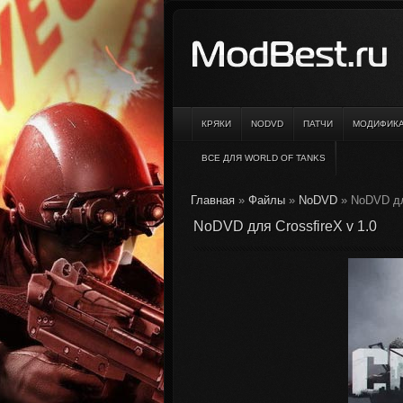
КРЯКИ
NODVD
ПАТЧИ
МОДИФИК
ВСЕ ДЛЯ WORLD OF TANKS
Главная
»
Файлы
»
NoDVD
» NoDVD для
NoDVD для CrossfireX v 1.0