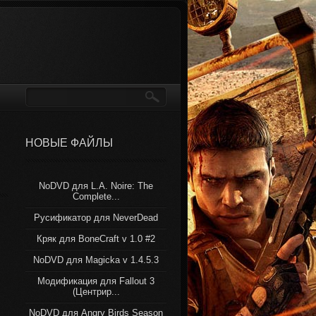
НОВЫЕ ФАЙЛЫ
NoDVD для L.A. Noire: The
Complete...
Русификатор для NeverDead
Кряк для BoneCraft v 1.0 #2
NoDVD для Magicka v 1.4.5.3
Модификация для Fallout 3
(Центрир...
NoDVD для Angry Birds Season