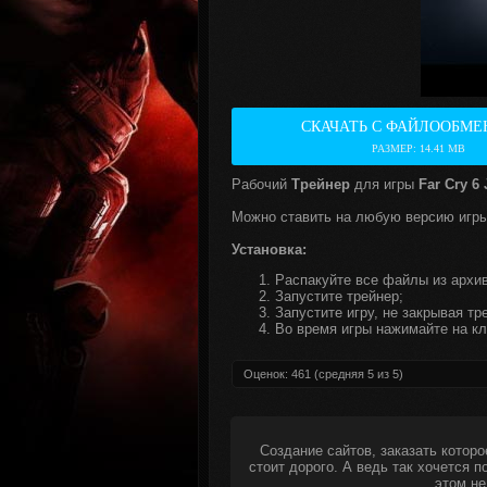
СКАЧАТЬ С ФАЙЛООБМЕ
РАЗМЕР: 14.41 MB
Рабочий
Трейнер
для игры
Far Cry 6
Можно ставить на любую версию игры
Установка:
Распакуйте все файлы из архив
Запустите трейнер;
Запустите игру, не закрывая тр
Во время игры нажимайте на кл
Оценок:
461
(средняя
5
из
5
)
Создание сайтов, заказать которо
стоит дорого. А ведь так хочется 
этом не