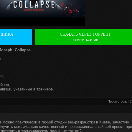
ННИКА
СКАЧАТЬ ЧЕРЕЗ ТОРРЕНТ
РАЗМЕР: 14.41 MB
 Joseph: Collapse
.
.
а;
ейнер;
авиши, указанные в трейнере.
Просмотров: 46
е можно практически в любой студии веб-разработки в Киеве, зачастую
получить максимально качественный и профессиональный веб-проект, при
 потерять в экономическом плане, не так ли?