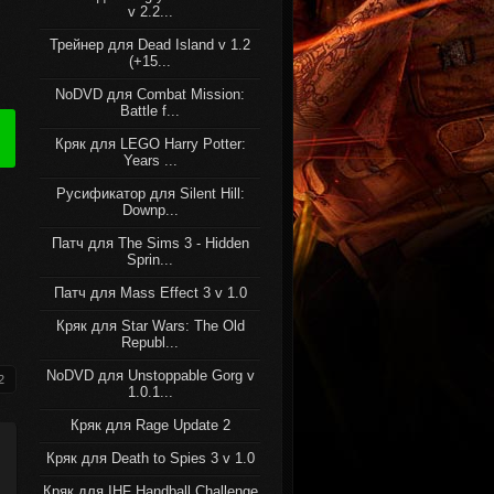
v 2.2...
Трейнер для Dead Island v 1.2
(+15...
NoDVD для Combat Mission:
Battle f...
Кряк для LEGO Harry Potter:
Years ...
Русификатор для Silent Hill:
Downp...
Патч для The Sims 3 - Hidden
Sprin...
Патч для Mass Effect 3 v 1.0
Кряк для Star Wars: The Old
Republ...
NoDVD для Unstoppable Gorg v
2
1.0.1...
Кряк для Rage Update 2
Кряк для Death to Spies 3 v 1.0
Кряк для IHF Handball Challenge