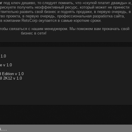
нг
под ключ дешево, то следует помнить, что «скупой платит дважды» и,
ы рискуете получить неэффективный ресурс, который может не принести
твительно развить свой бизнес и поднять продажи, в первую очередь, в
тво проекта, в первую очередь, профессиональная разработка сайта,
 в компании RetsCorp окупается в самые короткие сроки.
чтобы связаться с нашим менеджером. Мы поможем вам прокачать свой
бизнес в сети!
 1.0
e v 1.0
Edition v 1.0
l 2K12 v 1.0