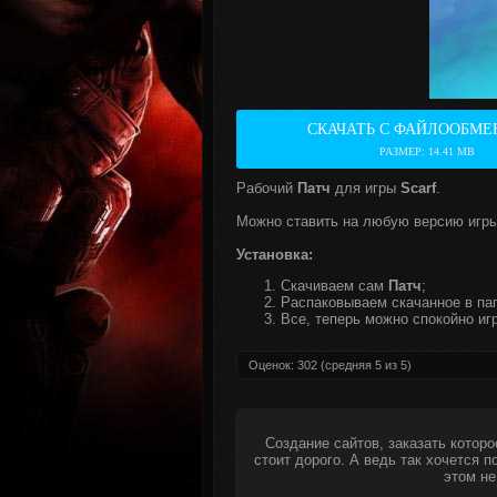
СКАЧАТЬ С ФАЙЛООБМЕ
РАЗМЕР: 14.41 MB
Рабочий
Патч
для игры
Scarf
.
Можно ставить на любую версию игры
Установка:
Скачиваем сам
Патч
;
Распаковываем скачанное в пап
Все, теперь можно спокойно игр
Оценок:
302
(средняя
5
из
5
)
Создание сайтов, заказать которо
стоит дорого. А ведь так хочется 
этом не