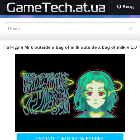
Вход
Патч для Milk outside a bag of milk outside a bag of milk v 1.0
СКАЧАТЬ С ФАЙЛООБМЕННИКА