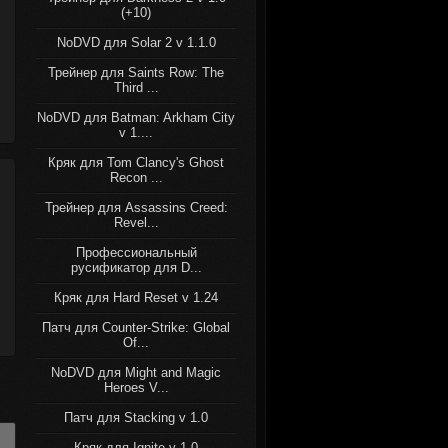
(+10)
NoDVD для Solar 2 v 1.1.0
Трейнер для Saints Row: The
Third ...
NoDVD для Batman: Arkham City
v 1....
Кряк для Tom Clancy's Ghost
Recon ...
Трейнер для Assassins Creed:
Revel...
Профессиональный
русификатор для D...
Кряк для Hard Reset v 1.24
Патч для Counter-Strike: Global
Of...
NoDVD для Might and Magic
Heroes V...
Патч для Stacking v 1.0
Кряк для Ignite v 1.0