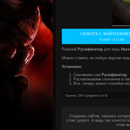
СКАЧАТЬ С ФАЙЛООБМЕ
РАЗМЕР: 14.41 MB
Рабочий
Русификатор
для игры
Haze
Можно ставить на любую версию игры
Установка:
Скачиваем сам
Русификатор
;
Распаковываем скачанное в пап
Все, теперь можно спокойно игр
Оценок:
334
(средняя
5
из
5
)
Создание сайтов, заказать которо
стоит дорого. А ведь так хочется 
этом не