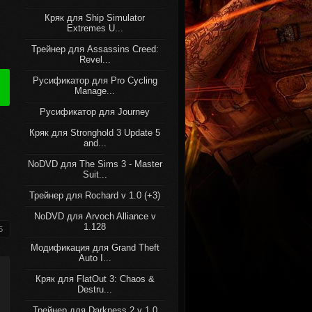
Кряк для Ship Simulator
Extremes U...
Трейнер для Assassins Creed:
Revel...
Русификатор для Pro Cycling
Manage...
Русификатор для Journey
Кряк для Stronghold 3 Update 5
and...
NoDVD для The Sims 3 - Master
Suit...
Трейнер для Rochard v 1.0 (+3)
NoDVD для Arvoch Alliance v
1.128
5
Модификация для Grand Theft
Auto I...
Кряк для FlatOut 3: Chaos &
Destru...
Трейнер для Darkness 2 v 1.0