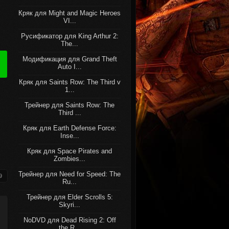
Кряк для Might and Magic Heroes
VI...
Русификатор для King Arthur 2:
The...
Модификация для Grand Theft
Auto I...
Кряк для Saints Row: The Third v
1...
Трейнер для Saints Row: The
Third ...
Кряк для Earth Defense Force:
Inse...
Кряк для Space Pirates and
Zombies...
Трейнер для Need for Speed: The
9
Ru...
Трейнер для Elder Scrolls 5:
Skyri...
NoDVD для Dead Rising 2: Off
the R...