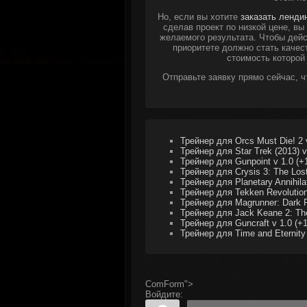
Но, если вы хотите
заказать ленди
сделав проект по низкой цене, в
желаемого результата. Чтобы дейс
приоритете должно стать качес
стоимость которой
Отправьте заявку прямо сейчас, 
Трейнер для Orcs Must Die! 2 v
Трейнер для Star Trek (2013) v
Трейнер для Gunpoint v 1.0 (+
Трейнер для Crysis 3: The Lost
Трейнер для Planetary Annihilat
Трейнер для Tekken Revolution
Трейнер для Magrunner: Dark P
Трейнер для Jack Keane 2: The 
Трейнер для Guncraft v 1.0 (+1
Трейнер для Time and Eternity 
ComForm">
Войдите: