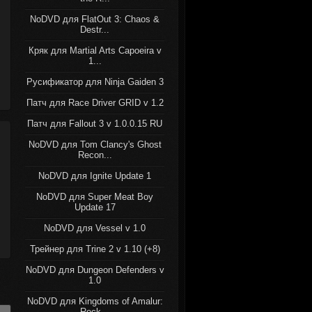
NoDVD для FlatOut 3: Chaos &
Destr...
Кряк для Martial Arts Capoeira v
1...
Русификатор для Ninja Gaiden 3
Патч для Race Driver GRID v 1.2
Патч для Fallout 3 v 1.0.0.15 RU
NoDVD для Tom Clancy's Ghost
Recon...
NoDVD для Ignite Update 1
NoDVD для Super Meat Boy
Update 17
NoDVD для Vessel v 1.0
Трейнер для Trine 2 v 1.10 (+8)
NoDVD для Dungeon Defenders v
1.0
NoDVD для Kingdoms of Amalur:
Reck...