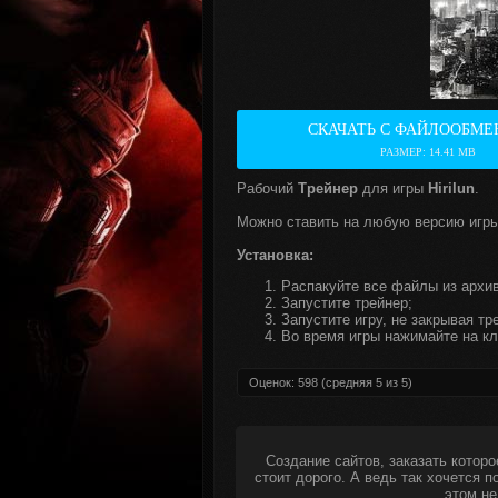
СКАЧАТЬ С ФАЙЛООБМЕ
РАЗМЕР: 14.41 MB
Рабочий
Трейнер
для игры
Hirilun
.
Можно ставить на любую версию игры
Установка:
Распакуйте все файлы из архив
Запустите трейнер;
Запустите игру, не закрывая тр
Во время игры нажимайте на кл
Оценок:
598
(средняя
5
из
5
)
Создание сайтов, заказать которо
стоит дорого. А ведь так хочется 
этом не