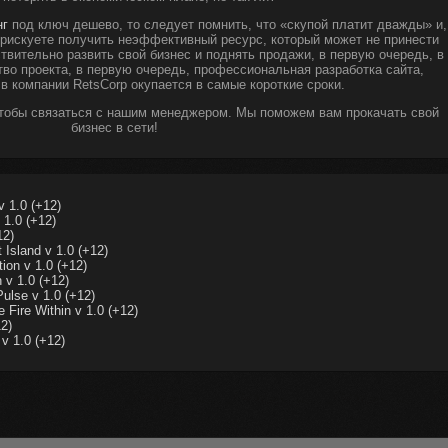
нг
под ключ дешево, то следует помнить, что «скупой платит дважды» и,
ы рискуете получить неэффективный ресурс, который может не принести
твительно развить свой бизнес и поднять продажи, в первую очередь, в
тво проекта, в первую очередь, профессиональная разработка сайта,
 в компании RetsCorp окупается в самые короткие сроки.
чтобы связаться с нашим менеджером. Мы поможем вам прокачать свой
бизнес в сети!
 1.0 (+12)
 1.0 (+12)
12)
 Island v 1.0 (+12)
ion v 1.0 (+12)
 v 1.0 (+12)
ulse v 1.0 (+12)
Fire Within v 1.0 (+12)
2)
v 1.0 (+12)